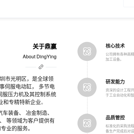
关于鼎赢
核心技术
公司拥有各种高精
About DingYing
加工设备。
圳市光明区，
是
全球领
研发能力
事伺服电动缸， 多节电
资深的设计工程
 伺服压力机及其控制系统
于工业自动化和
。
业和专精特新企业
汽车装备、 冶金制造、
品质管控
、 等领域为客户提供有
标准化的采购流
和专业的服务。
备生产完成后对